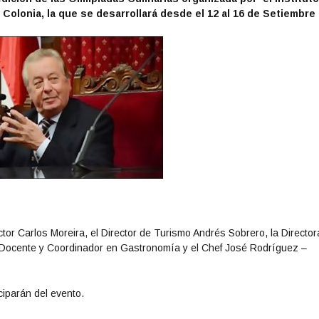
Colonia, la que se desarrollará desde el 12 al 16 de Setiembre 
tor Carlos Moreira, el Director de Turismo Andrés Sobrero, la Director
 – Docente y Coordinador en Gastronomía y el Chef José Rodríguez –
ciparán del evento.