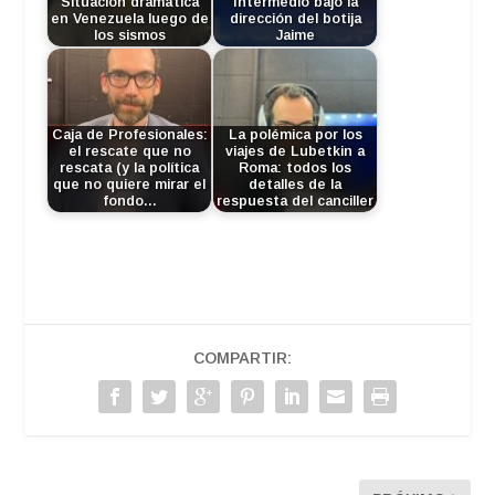
Situación dramática
Intermedio bajo la
en Venezuela luego de
dirección del botija
los sismos
Jaime
Caja de Profesionales:
La polémica por los
el rescate que no
viajes de Lubetkin a
rescata (y la política
Roma: todos los
que no quiere mirar el
detalles de la
fondo…
respuesta del canciller
COMPARTIR: