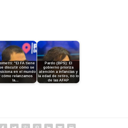
f
i
t
l
l
e
e
i
c
c
z
l
h
a
a
a
l
s
a
a
d
r
s
e
r
t
f
i
e
l
b
c
ometti: "El FA tiene
Pardo (BPS): El
e
ue discutir cómo se
gobierno prioriza
a
l
c
siciona en el mundo
atención a infancias y
/
a
y cómo relanzamos
la edad de retiro, no lo
h
a
la…
de las AFAP
s
a
b
d
a
a
e
r
j
f
r
o
l
i
p
e
b
a
c
a
r
h
/