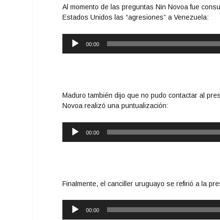
Al momento de las preguntas Nin Novoa fue consul
Estados Unidos las “agresiones” a Venezuela:
Reproductor
00:00
de
audio
Maduro también dijo que no pudo contactar al pre
Novoa realizó una puntualización:
Reproductor
00:00
de
audio
Finalmente, el canciller uruguayo se refirió a la p
Reproductor
00:00
de