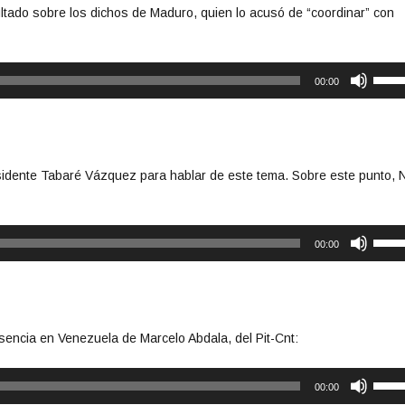
tado sobre los dichos de Maduro, quien lo acusó de “coordinar” con
U
00:00
t
i
l
i
z
sidente Tabaré Vázquez para hablar de este tema. Sobre este punto, 
a
l
a
U
s
00:00
t
t
i
e
l
c
i
l
z
a
resencia en Venezuela de Marcelo Abdala, del Pit-Cnt:
a
s
l
d
U
a
00:00
e
t
s