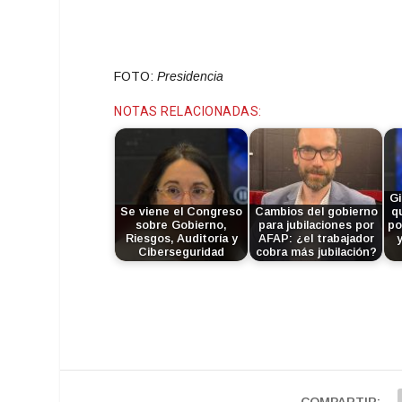
audio
FOTO:
Presidencia
NOTAS RELACIONADAS:
Gi
Se viene el Congreso
Cambios del gobierno
q
sobre Gobierno,
para jubilaciones por
po
Riesgos, Auditoría y
AFAP: ¿el trabajador
Ciberseguridad
cobra más jubilación?
COMPARTIR: