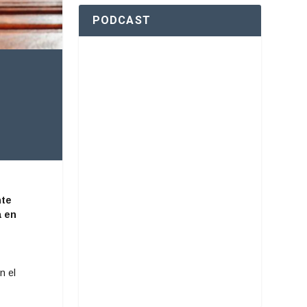
PODCAST
nte
a en
n el