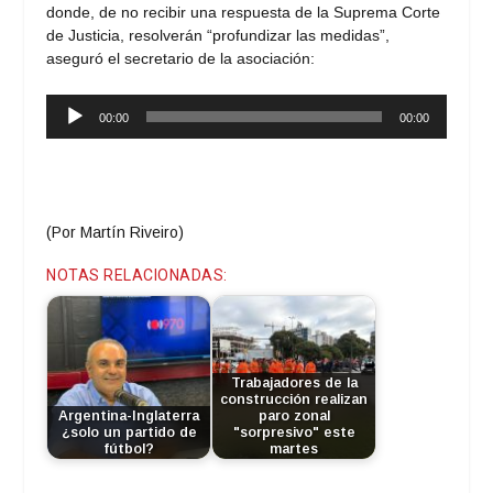
donde, de no recibir una respuesta de la Suprema Corte
de Justicia, resolverán “profundizar las medidas”,
aseguró el secretario de la asociación:
Reproductor
00:00
00:00
de
audio
(Por Martín Riveiro)
NOTAS RELACIONADAS:
Trabajadores de la
construcción realizan
Argentina-Inglaterra
paro zonal
¿solo un partido de
"sorpresivo" este
fútbol?
martes