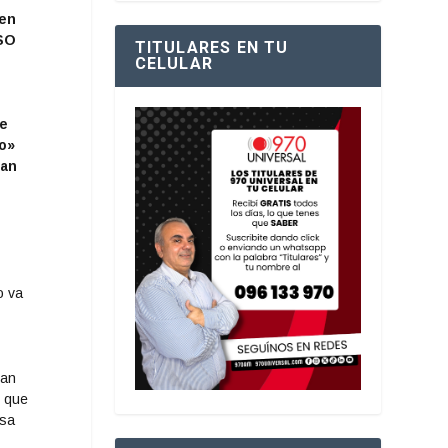
 en
ASO
TITULARES EN TU
CELULAR
de
lo»
can
s
n
o va
han
o que
nsa
l