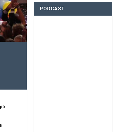
PODCAST
gió
s