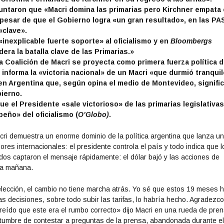
ntaron que «Macri domina las primarias pero Kirchner empata
 pesar de que el Gobierno logra «un gran resultado», en las P
«clave».
«inexplicable fuerte soporte» al oficialismo y en
Bloombergs
era la batalla clave de las Primarias.»
a Coalición de Macri se proyecta como primera fuerza política 
informa la «victoria nacional» de un Macri «que durmió tranqui
 en Argentina que, según opina el medio de Montevideo, signifi
ierno.
e el Presidente «sale victorioso» de las primarias legislativa
eño» del oficialismo (
O’Globo)
.
acri demuestra un enorme dominio de la política argentina que lanza u
res internacionales: el presidente controla el país y todo indica que l
dos captaron el mensaje rápidamente: el dólar bajó y las acciones de
la mañana.
elección, el cambio no tiene marcha atrás. Yo sé que estos 19 meses 
has decisiones, sobre todo subir las tarifas, lo habría hecho. Agradezc
 creído que este era el rumbo correcto» dijo Macri en una rueda de pre
costumbre de contestar a preguntas de la prensa, abandonada durante e