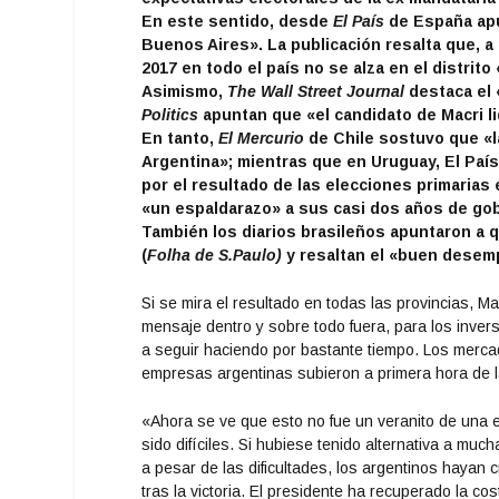
En este sentido, desde
El País
de España apu
Buenos Aires». La publicación resalta que, a
2017 en todo el país no se alza en el distrito 
Asimismo,
The Wall Street Journal
destaca el 
Politics
apuntan que «el candidato de Macri lid
En tanto,
El Mercurio
de Chile sostuvo que «l
Argentina»; mientras que en Uruguay, El País 
por el resultado de las elecciones primarias
«un espaldarazo» a sus casi dos años de gob
También los diarios brasileños apuntaron a qu
(
Folha de S.Paulo)
y resaltan el «buen desemp
Si se mira el resultado en todas las provincias, M
mensaje dentro y sobre todo fuera, para los inverso
a seguir haciendo por bastante tiempo. Los merca
empresas argentinas subieron a primera hora de 
«Ahora se ve que esto no fue un veranito de una 
sido difíciles. Si hubiese tenido alternativa a muc
a pesar de las dificultades, los argentinos hayan
tras la victoria. El presidente ha recuperado la 