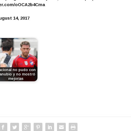
tter.com/oOCA2b4Cma
ugust 14, 2017
cional no pudo con
anubio y no mostró
mejorías