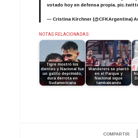
votado hoy en defensa propia.
pic.twi
— Cristina Kirchner (@CFKArgentina)
A
NOTAS RELACIONADAS:
Tigre mostró los
dientes y Nacional fue
Wanderers se plantó
un gatito deprimido,
en el Parque y
Na
dura derrota en
Nacional sigue
D
Sudamericana
tambaleando
COMPARTIR: