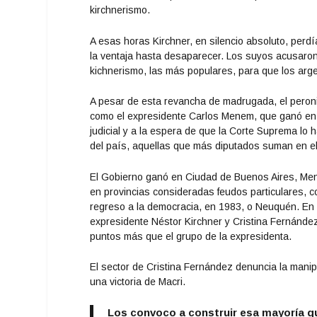
kirchnerismo.
A esas horas Kirchner, en silencio absoluto, perd
la ventaja hasta desaparecer. Los suyos acusaron 
kichnerismo, las más populares, para que los argen
A pesar de esta revancha de madrugada, el peroni
como
el expresidente Carlos Menem
, que ganó en
judicial
y a la espera de que la Corte Suprema lo h
del país, aquellas que más diputados suman en e
El Gobierno ganó en Ciudad de Buenos Aires, Men
en provincias consideradas feudos particulares,
regreso a la democracia, en 1983, o Neuquén. En 
expresidente Néstor Kirchner y Cristina Fernández
puntos más que el grupo de la expresidenta.
El sector de Cristina Fernández denuncia la manip
una victoria de Macri.
Los convoco a construir esa mayoría que