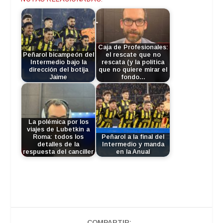
Caja de Profesionales:
Peñarol bicampeón del
el rescate que no
Intermedio bajo la
rescata (y la política
dirección del botija
que no quiere mirar el
Jaime
fondo…
La polémica por los
viajes de Lubetkin a
Roma: todos los
Peñarol a la final del
detalles de la
Intermedio y manda
respuesta del canciller
en la Anual
COMPARTIR: