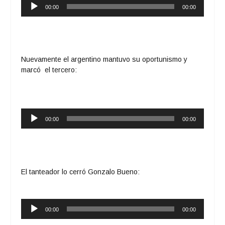
Reproductor
00:00
00:00
de
audio
Nuevamente el argentino mantuvo su oportunismo y
marcó el tercero:
Reproductor
00:00
00:00
de
audio
El tanteador lo cerró Gonzalo Bueno:
Reproductor
00:00
00:00
de
audio