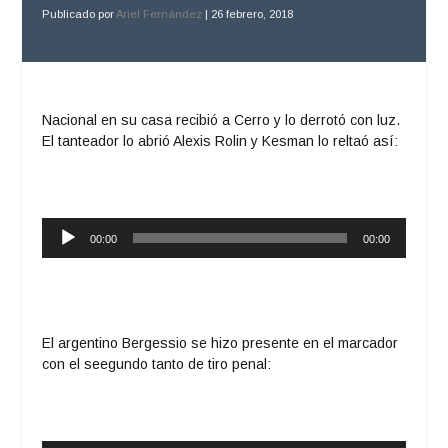
Publicado por
Ariel Fernández
|
26 febrero, 2018
Nacional en su casa recibió a Cerro y lo derrotó con luz.
El tanteador lo abrió Alexis Rolin y Kesman lo reltaó así:
Reproductor
00:00
00:00
de
audio
El argentino Bergessio se hizo presente en el marcador
con el seegundo tanto de tiro penal: