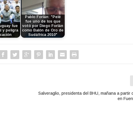
e
c
l
Pablo Forlán: "Pelé
fue uno de los que
a
ruguay fue
votó por Diego Forlán
s
l y peligra
como Balón de Oro de
icación
Sudáfrica 2010"
d
e
f
l
e
c
h
a
a
r
Salveraglio, presidenta del BHU, mañana a partir 
r
en Fuen
i
b
a
/
a