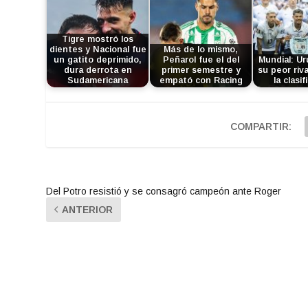
Tigre mostró los
dientes y Nacional fue
Más de lo mismo,
un gatito deprimido,
Peñarol fue el del
Mundial: U
dura derrota en
primer semestre y
su peor riva
Sudamericana
empató con Racing
la clasif
COMPARTIR:
Del Potro resistió y se consagró campeón ante Roger
ANTERIOR