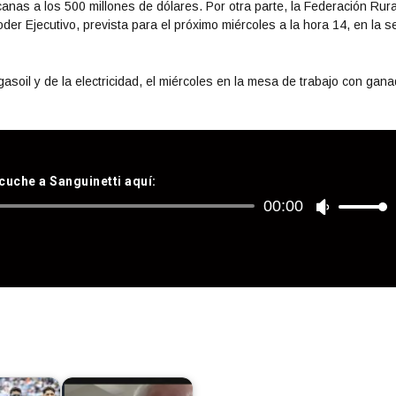
anas a los 500 millones de dólares. Por otra parte, la Federación Rura
der Ejecutivo, prevista para el próximo miércoles a la hora 14, en la s
asoil y de la electricidad, el miércoles en la mesa de trabajo con gana
cuche a Sanguinetti aquí:
00:00
Reproductor
U
de
t
audio
i
l
i
z
a
l
a
s
t