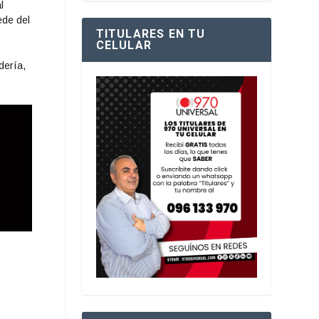
l
ede del
TITULARES EN TU
CELULAR
dería,