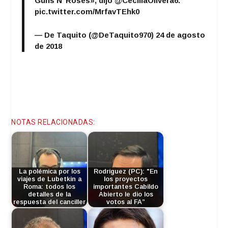
Guns N’ Roses», dijo
@CeciliaOlivera6
.
pic.twitter.com/MrfavTEhk0
— De Taquito (@DeTaquito970)
24 de agosto
de 2018
NOTAS RELACIONADAS:
La polémica por los
Rodríguez (PC): "En
viajes de Lubetkin a
los proyectos
Roma: todos los
importantes Cabildo
detalles de la
Abierto le dio los
respuesta del canciller
votos al FA”