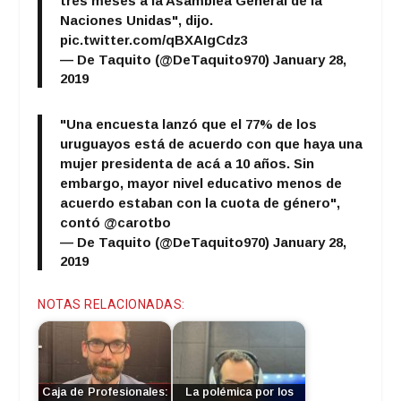
tres meses a la Asamblea General de la
Naciones Unidas", dijo.
pic.twitter.com/qBXAIgCdz3
— De Taquito (@DeTaquito970)
January 28,
2019
"Una encuesta lanzó que el 77% de los
uruguayos está de acuerdo con que haya una
mujer presidenta de acá a 10 años. Sin
embargo, mayor nivel educativo menos de
acuerdo estaban con la cuota de género",
contó
@carotbo
— De Taquito (@DeTaquito970)
January 28,
2019
NOTAS RELACIONADAS:
Caja de Profesionales:
La polémica por los