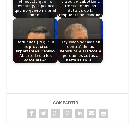
el rescate que no
viajes de Lubetkin a
rescata (y la política
Roma: todos los
que no quiere mirar el
detalles de la
fondo…
respuesta del canciller
Rodríguez (PC): "En
Hay cinco señales en
los proyectos
contra" de los
importantes Cabildo
vehículos eléctricos y
Abierto le dio los
porque los autos a
votos al FA”
nafta salen la…
COMPARTIR: