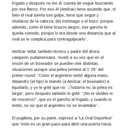
hígado y después no me dí cuenta de seguir buscando
por ese flanco. Por eso él (Amilcar) tiene asumido que, ni
bien el rival sienta ese golpe, tiene que seguir y
olvidarse de la cabeza, del estómago o el bazo; porque,
además, como él tiene brazos largos, ese gancho le
queda cómodo, porque lo tira desde una distancia que al
rival se le complica para contragolpearlo”.
Amílcar Vidal, también técnico y padre del ahora
campeón sudamericano, reveló a su vez que en el
rincón de un boxeador se pueden vivir distintas
situaciones aunque una pelea termine al 1’ 39” del
primer round: “Como el argentino sintió alguna mano,
Alejandro (el hijo) lo mandó (a Amílcar, el boxeador) a
liquidarlo, y yo le grité que no: ‘¡Todavía no, la pelea es
larga!’; pero después también le grité: “¡No te olvides lo
de nosotros!”, que es el gancho al hígado, y cuando lo
metió, se vio que el argentino no se levantaba”.
El pugilista, por su parte, expresó a “La Oral Deportiva”
que “este es un gran paso para abrir una puerta hacia