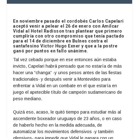
En noviembre pasado el cordobés Carlos Capelari
aceptó venir a pelear el 26 de enero con Amílcar
Vidal al Hotel Radisson tras plantear que primero
cumpliría con otro compromiso que tenía pactado
para el 14 de diciembre en Bulnes contra el
santafesino Victor Hugo Exner y que a la postre
ganó por puntos en fallo unánime.
Tal vez cebado porque en ese entonces aún estaba
invicto, Capelari habrá pensado que no estaría de más
hacer una “changa” -y unos pesos antes de las fiestas
tradicionales- y después venir a Montevideo para
enfrentar a Vidal en un combate en el que estaría en
juego el apetecible título de campeón sudamericano de
peso mediano.
Quizá eso, acaso, le quitó tiempo para estudiar más al
ascendente boxeador uruguayo de 23 años, o en caso
de haberlo hecho en la medida adecuada, de
automatizar los movimientos defensivos -y también
ofensivos- para impedir que Vidal le ganara con un