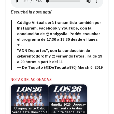
Escuchá la nota aquí
Código Virtual será transmitido también por
Instagram, Facebook y YouTube, con la
conducción de
@Andyyvila
. Podés escuchar
el programa de 17:30 a 18:30 desde el lunes
11.
"ADN Deportes", con la conducción de
@karentodoroff
y
@FernandoTetes
, irá de 19
a 20 horas a partir del 11
— De Taquito (@DeTaquito970)
March 6, 2019
NOTAS RELACIONADAS:
Mundial 2026: Uruguay
Uruguay ante Cabo
enfrenta a Arabia
Verde este domingo a
Saudita desde las 19