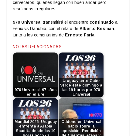
cerveceros, quienes llegan con buen andar pero
resultados irregulares.
970 Universal
transmitirá el encuentro
continuado
a
Fénix vs Danubio, con el relato de
Alberto Kesman
,
junto a los comentarios de
Ernesto Faría
.
NOTAS RELACIONADAS:
Uruguay ante Cabo
Verde este domingo a
970 Universal. 97 años
las 19 horas por 970
en el aire
Universal
Mundial 2026: Uruguay
Oddone en Universal
enfrenta a Arabia
habló sobre la
Saudita desde las 19
oposición, Rendición
horas por 970
de Cuentas, Afaps y