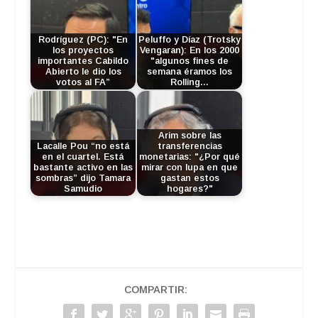
Rodríguez (PC): "En
Peluffo y Díaz (Trotsky
los proyectos
Vengaran): En los 2000
importantes Cabildo
"algunos fines de
Abierto le dio los
semana éramos los
votos al FA”
Rolling…
Arim sobre las
Lacalle Pou “no está
transferencias
en el cuartel. Está
monetarias: "¿Por qué
bastante activo en las
mirar con lupa en que
sombras” dijo Tamara
gastan estos
Samudio
hogares?"
COMPARTIR: