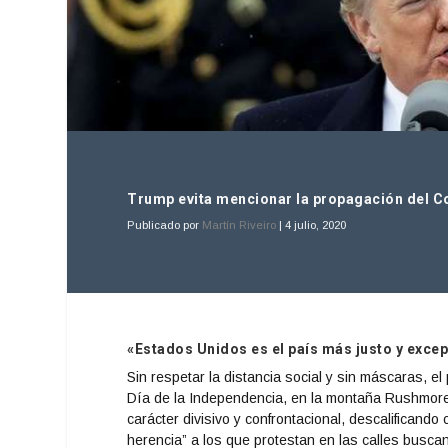
Trump evita mencionar la propagación del Co
Publicado por
Martín Riveiro
|
4 julio, 2020
«Estados Unidos es el país más justo y excepc
Sin respetar la distancia social y sin máscaras, e
Día de la Independencia, en la montaña Rushmor
carácter divisivo y confrontacional, descalifican
herencia” a los que protestan en las calles buscand