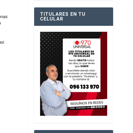
TITULARES EN TU
sonas
CELULAR
s
asi