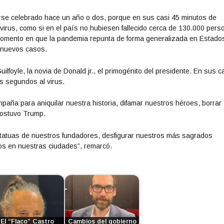
berse celebrado hace un año o dos, porque en sus casi 45 minutos de
virus, como si en el país no hubiesen fallecido cerca de 130.000 per
 momento en que la pandemia repunta de forma generalizada en Estado
e nuevos casos.
lfoyle, la novia de Donald jr., el primogénito del presidente. En sus c
s segundos al virus.
aña para aniquilar nuestra historia, difamar nuestros héroes, borrar
sostuvo Trump.
estatuas de nuestros fundadores, desfigurar nuestros más sagrados
os en nuestras ciudades”, remarcó.
El “Flaco” Castro
Cambios del gobierno