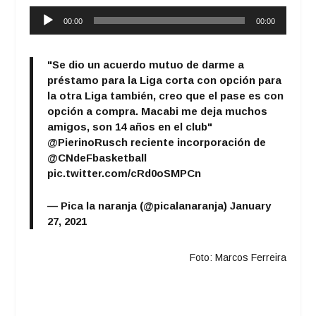
Reproductor
00:00
00:00
de
audio
"Se dio un acuerdo mutuo de darme a
préstamo para la Liga corta con opción para
la otra Liga también, creo que el pase es con
opción a compra. Macabi me deja muchos
amigos, son 14 años en el club"
@PierinoRusch
reciente incorporación de
@CNdeFbasketball
pic.twitter.com/cRd0oSMPCn
— Pica la naranja (@picalanaranja)
January
27, 2021
Foto: Marcos Ferreira