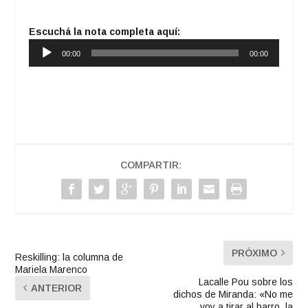
Escuchá la nota completa aquí:
Reproductor
00:00
00:00
de
audio
COMPARTIR:
PRÓXIMO
Reskilling: la columna de
Mariela Marenco
Lacalle Pou sobre los
ANTERIOR
dichos de Miranda: «No me
voy a tirar al barro, la