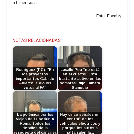
o bimensual.
Foto: FocoUy
NOTAS RELACIONADAS:
Rodríguez (PC): "En
Lacalle Pou “no está
los proyectos
en el cuartel. Está
importantes Cabildo
bastante activo en las
Abierto le dio los
sombras” dijo Tamara
votos al FA”
Samudio
La polémica por los
Hay cinco señales en
viajes de Lubetkin a
contra" de los
Roma: todos los
vehículos eléctricos y
detalles de la
porque los autos a
respuesta del canciller
nafta salen la…