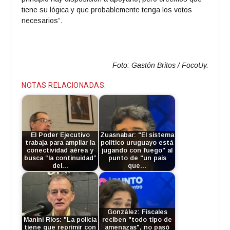
tiene su lógica y que probablemente tenga los votos
necesarios”.
Foto: Gastón Britos / FocoUy.
NOTAS RELACIONADAS:
El Poder Ejecutivo
Zuasnabar: "El sistema
trabaja para ampliar la
político uruguayo está
conectividad aérea y
jugando con fuego" al
busca “la continuidad”
punto de "un país
del…
que…
González: Fiscales
Manini Ríos: "La policía
reciben "todo tipo de
tiene que reprimir con
amenazas", no pasó