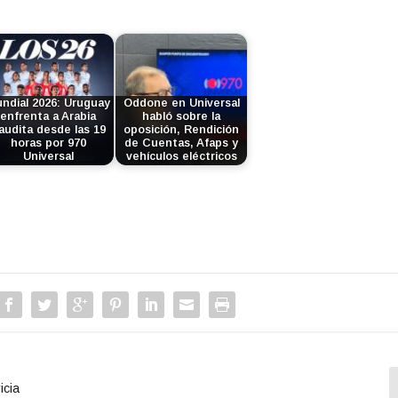
l
i
z
a
l
a
ndial 2026: Uruguay
Oddone en Universal
enfrenta a Arabia
habló sobre la
s
audita desde las 19
oposición, Rendición
t
horas por 970
de Cuentas, Afaps y
Universal
vehículos eléctricos
e
c
l
a
s
d
e
f
l
e
c
h
a
icia