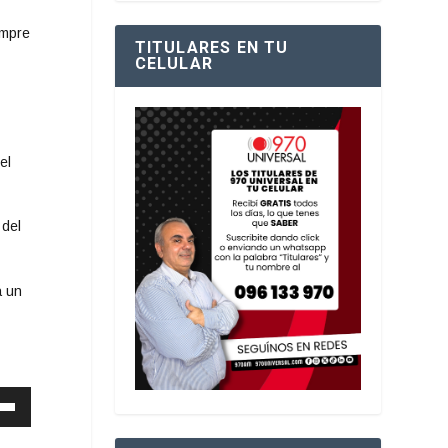
empre
TITULARES EN TU
CELULAR
el
 del
á un