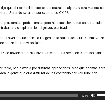
o dijo que el reconocido empresario teatral de alguna u otra manera si
iembre, Sorondo será asesor externo de CX 22.
as personales, profesionales pero hizo mención a que está tranquilo
trabajo se cumplieron los objetivos planteados.
 el nivel de audiencia, la imagen de la radio hacia afuera, firmeza en 
nente en las redes sociales.
mo 15 de noviembre, 970 Universal tendrá una señal en todos los cables
or radio, por la web o por distintas aplicaciones, sino que además ser
ara la gente que elija disfrutar de los contenido por YouTube con
U
00:00
t
i