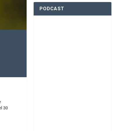
PODCAST
e
el 30