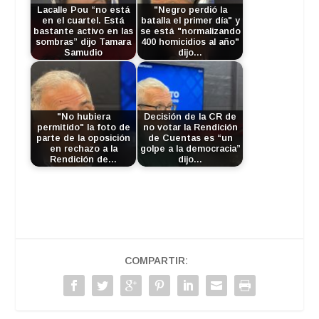
Lacalle Pou “no está
"Negro perdió la
en el cuartel. Está
batalla el primer día" y
bastante activo en las
se está "normalizando
sombras” dijo Tamara
400 homicidios al año"
Samudio
dijo…
"No hubiera
Decisión de la CR de
permitido" la foto de
no votar la Rendición
parte de la oposición
de Cuentas es “un
en rechazo a la
golpe a la democracia”
Rendición de…
dijo…
COMPARTIR: