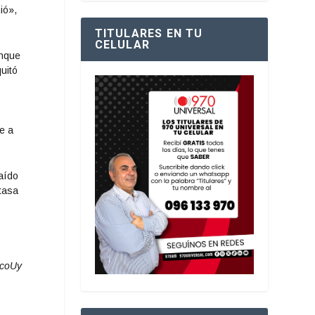
ió»,
TITULARES EN TU
CELULAR
anque
uitó
e a
raído
 tasa
ocoUy