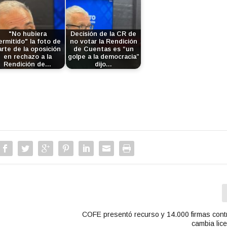
"No hubiera
Decisión de la CR de
ermitido" la foto de
no votar la Rendición
arte de la oposición
de Cuentas es “un
en rechazo a la
golpe a la democracia”
Rendición de…
dijo…
COFE presentó recurso y 14.000 firmas cont
cambia lic