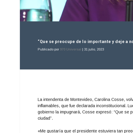
“Que se preocupe de lo importante y deje a n
Publicado por
970 Universal
|
31 julio, 2023
La intendenta de Montevideo, Carolina Cosse, volv
inflamables, que fue declarada inconstitucional. Lu
gobierno la impugnará, Cosse expresó: “Que se pr
ciudad”.
«Me gustaría que el presidente estuviera tan pre