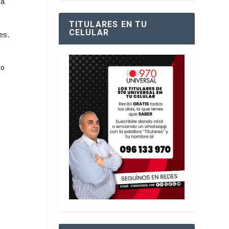
la
TITULARES EN TU
CELULAR
es.
to