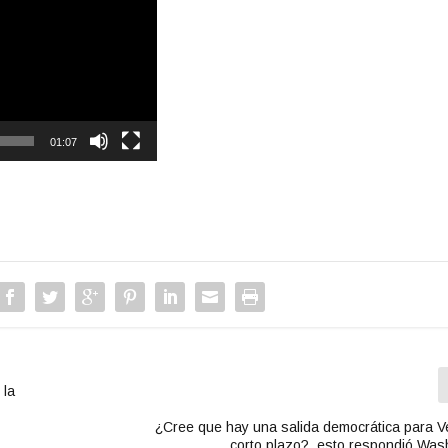
01:07
 la
¿Cree que hay una salida democrática para V
corto plazo?, esto respondió Was