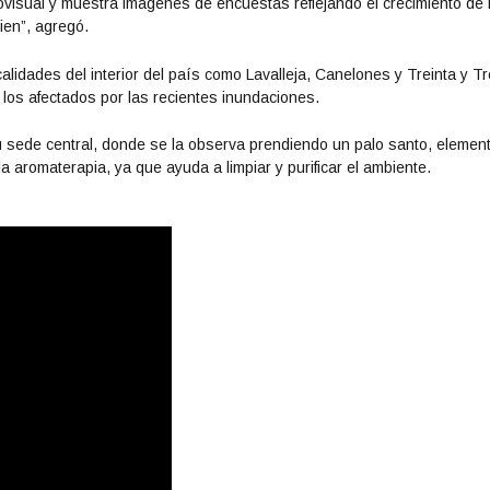
ovisual y muestra imágenes de encuestas reflejando el crecimiento de 
bien”, agregó.
calidades del interior del país como Lavalleja, Canelones y Treinta y Tr
los afectados por las recientes inundaciones.
u sede central, donde se la observa prendiendo un palo santo, elemen
 la aromaterapia, ya que ayuda a limpiar y purificar el ambiente.