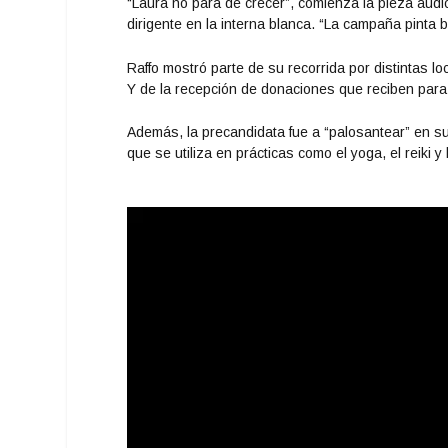
“Laura no para de crecer”, comienza la pieza audi
dirigente en la interna blanca. “La campaña pinta 
Raffo mostró parte de su recorrida por distintas lo
Y de la recepción de donaciones que reciben para 
Además, la precandidata fue a “palosantear” en s
que se utiliza en
prácticas como el yoga, el reiki y
Reproductor
de
vídeo