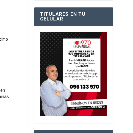
TITULARES EN TU
CELULAR
écimo
 en
niñas