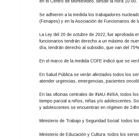
en el Centro de Montevideo, desde la hora 10:00.
Se adhieren a la medida los trabajadores nuclead
(Fenapes) y en la Asociación de Funcionarios de 
La Ley del 20 de octubre de 2022, fue aprobada e
funcionarios tendrán derecho a un máximo de nuev
día, tendrán derecho al subsidio, que van del 75
En el marco de la medida COFE indicó que se verán
En Salud Pública se verán afectados todos los ser
atender urgencias, emergencias, pacientes oncológ
En las oficinas centrales de INAU-INISA, todos los
tiempo parcial a niños, niñas y/o adolescentes. S
y adolescentes se encuentran en régimen de 24h
Ministerio de Trabajo y Seguridad Social: todos lo
Ministerio de Educación y Cultura: todos los servi