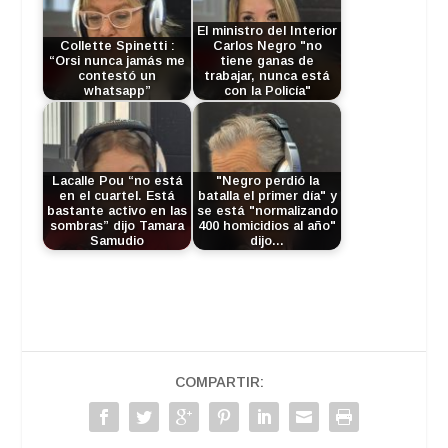
El ministro del Interior
Collette Spinetti :
Carlos Negro "no
“Orsi nunca jamás me
tiene ganas de
contestó un
trabajar, nunca está
whatsapp”
con la Policía"
Lacalle Pou “no está
"Negro perdió la
en el cuartel. Está
batalla el primer día" y
bastante activo en las
se está "normalizando
sombras” dijo Tamara
400 homicidios al año"
Samudio
dijo…
COMPARTIR: