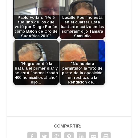
Pablo Forlán: "Pelé
Lacalle Pou “no está
fue uno de los que
en el cuartel. Está
votó por Diego Forlán
bastante activo en las
como Balón de Oro de
sombras” dijo Tamara
Sudáfrica 2010"
Samudio
"Negro perdió la
"No hubiera
batalla el primer día" y
permitido" la foto de
se está "normalizando
parte de la oposición
400 homicidios al año"
en rechazo a la
dijo…
Rendición de…
COMPARTIR: