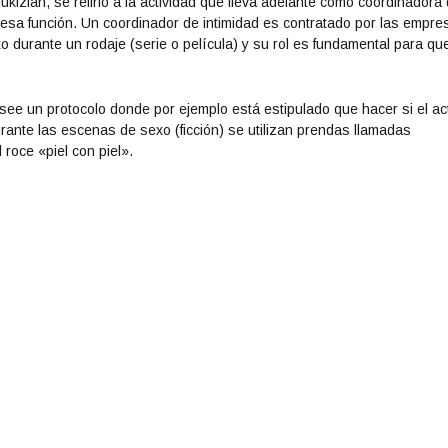
kizian, se refirió a la actividad que lleva adelante como coordinadora
a
a esa función. Un coordinador de intimidad es contratado por las empre
l
 durante un rodaje (serie o película) y su rol es fundamental para qu
a
s
t
osee un protocolo donde por ejemplo está estipulado que hacer si el ac
e
rante las escenas de sexo (ficción) se utilizan prendas llamadas
c
 roce «piel con piel».
l
a
s
d
e
f
l
e
c
h
a
a
r
r