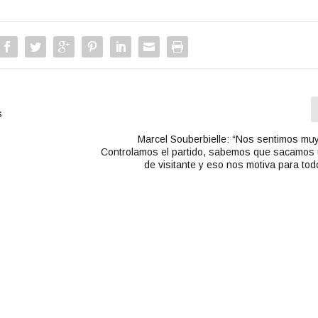
i
b
a
/
a
b
a
j
s
o
p
Marcel Souberbielle: “Nos sentimos muy 
Controlamos el partido, sabemos que sacamos u
a
de visitante y eso nos motiva para tod
r
a
a
u
m
e
n
t
a
r
o