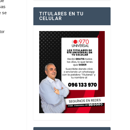
 de
sas
e se
TITULARES EN TU
CELULAR
tor