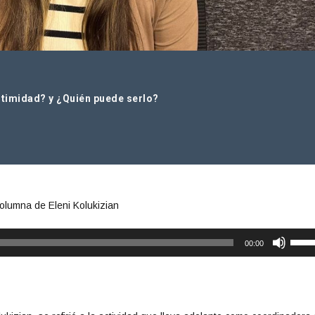
ntimidad? y ¿Quién puede serlo?
olumna de Eleni Kolukizian
U
00:00
t
i
l
i
z