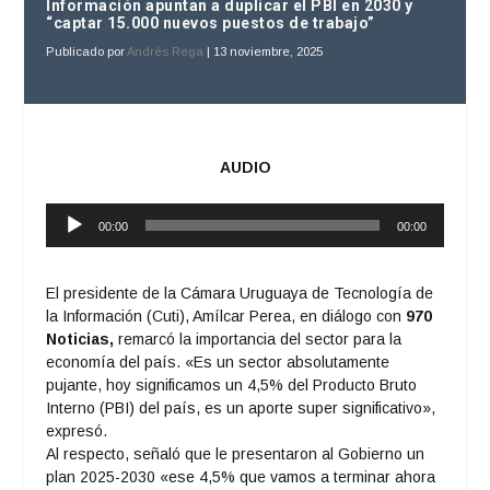
Información apuntan a duplicar el PBI en 2030 y
“captar 15.000 nuevos puestos de trabajo”
Publicado por
Andrés Rega
|
13 noviembre, 2025
AUDIO
Reproductor
00:00
00:00
de
audio
El presidente de la Cámara Uruguaya de Tecnología de
la Información (Cuti), Amílcar Perea, en diálogo con
970
Noticias,
remarcó la importancia del sector para la
economía del país. «Es un sector absolutamente
pujante, hoy significamos un 4,5% del Producto Bruto
Interno (PBI) del país, es un aporte super significativo»,
expresó.
Al respecto, señaló que le presentaron al Gobierno un
plan 2025-2030 «ese 4,5% que vamos a terminar ahora