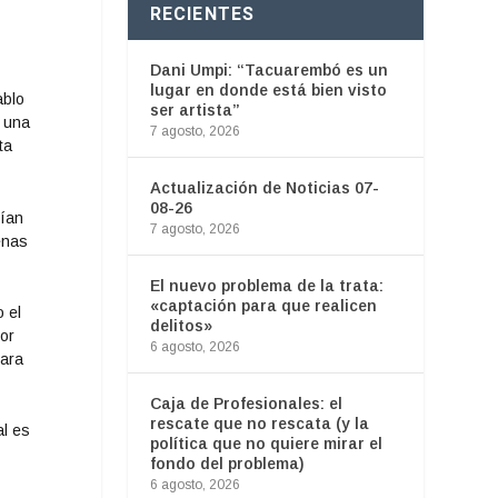
RECIENTES
Dani Umpi: “Tacuarembó es un
lugar en donde está bien visto
ablo
ser artista”
n una
7 agosto, 2026
ta
Actualización de Noticias 07-
08-26
nían
7 agosto, 2026
enas
El nuevo problema de la trata:
«captación para que realicen
 el
delitos»
por
6 agosto, 2026
para
Caja de Profesionales: el
rescate que no rescata (y la
al es
política que no quiere mirar el
fondo del problema)
6 agosto, 2026