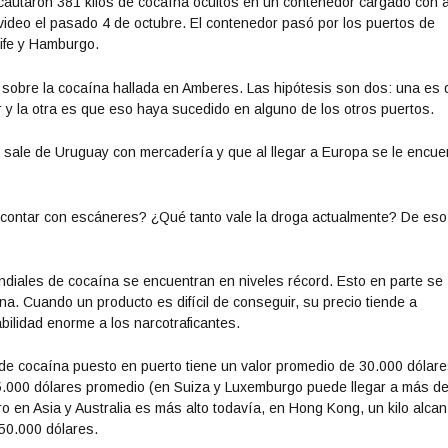
ncautaron 381 kilos de cocaína ocultos en un contenedor cargado con 
a
video el pasado 4 de octubre. El contenedor pasó por los puertos de
l
ife y Hamburgo.
a
s
s sobre la cocaína hallada en Amberes. Las hipótesis son dos: una es
t
 y la otra es que eso haya sucedido en alguno de los otros puertos.
e
c
ue sale de Uruguay con mercadería y que al llegar a Europa se le encue
l
a
s
contar con escáneres? ¿Qué tanto vale la droga actualmente? De eso
d
e
f
ndiales de cocaína se encuentran en niveles récord. Esto en parte se
l
na. Cuando un producto es difícil de conseguir, su precio tiende a
e
bilidad enorme a los narcotraficantes.
c
h
 de cocaína puesto en puerto tiene un valor promedio de 30.000 dólare
a
5.000 dólares promedio (en Suiza y Luxemburgo puede llegar a más d
a
 en Asia y Australia es más alto todavía, en Hong Kong, un kilo alca
r
50.000 dólares.
r