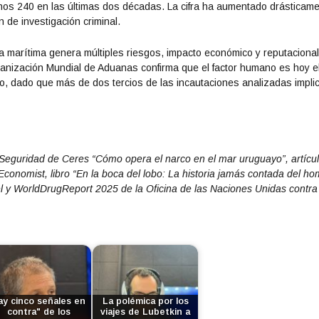
s 240 en las últimas dos décadas. La cifra ha aumentado drásticam
de investigación criminal.
tica marítima genera múltiples riesgos, impacto económico y reputaciona
ganización Mundial de Aduanas confirma que el factor humano es hoy e
tro, dado que más de dos tercios de las incautaciones analizadas impli
Seguridad de Ceres “Cómo opera el narco en el mar uruguayo”, artícu
conomist, libro “En la boca del lobo: La historia jamás contada del h
el y WorldDrugReport 2025 de la Oficina de las Naciones Unidas contra
ay cinco señales en
La polémica por los
contra" de los
viajes de Lubetkin a