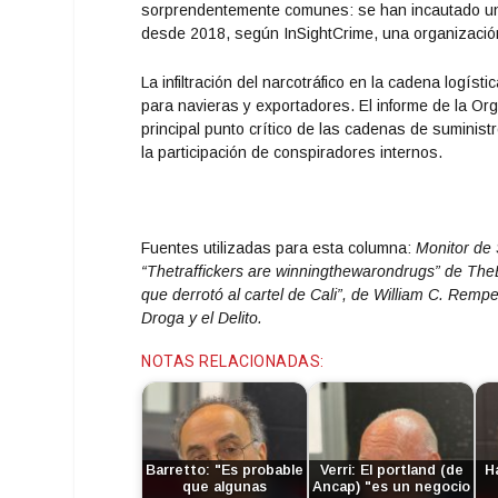
sorprendentemente comunes: se han incautado uno
desde 2018, según InSightCrime, una organización 
La infiltración del narcotráfico en la cadena logís
para navieras y exportadores. El informe de la Or
principal punto crítico de las cadenas de suminis
la participación de conspiradores internos.
Fuentes utilizadas para esta columna:
Monitor de 
“Thetraffickers are winningthewarondrugs” de TheE
que derrotó al cartel de Cali”, de William C. Remp
Droga y el Delito.
NOTAS RELACIONADAS:
Barretto: "Es probable
Verri: El portland (de
H
que algunas
Ancap) "es un negocio