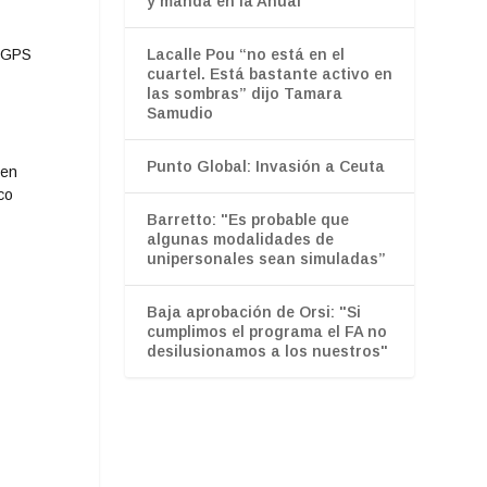
y manda en la Anual
s GPS
Lacalle Pou “no está en el
cuartel. Está bastante activo en
las sombras” dijo Tamara
Samudio
Punto Global: Invasión a Ceuta
 en
co
Barretto: "Es probable que
algunas modalidades de
unipersonales sean simuladas”
Baja aprobación de Orsi: "Si
cumplimos el programa el FA no
desilusionamos a los nuestros"