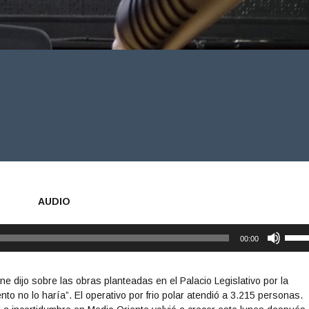
AUDIO
U
00:00
t
i
l
e dijo sobre las obras planteadas en el Palacio Legislativo por la
i
o no lo haría”. El operativo por frio polar atendió a 3.215 personas.
z