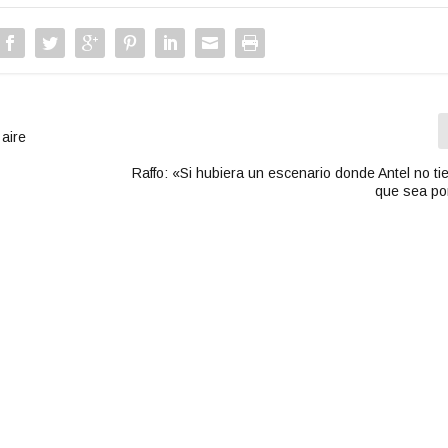
i
b
a
/
a
b
a
aire
j
o
Raffo: «Si hubiera un escenario donde Antel no t
que sea por
p
a
r
a
a
u
m
e
n
t
a
r
o