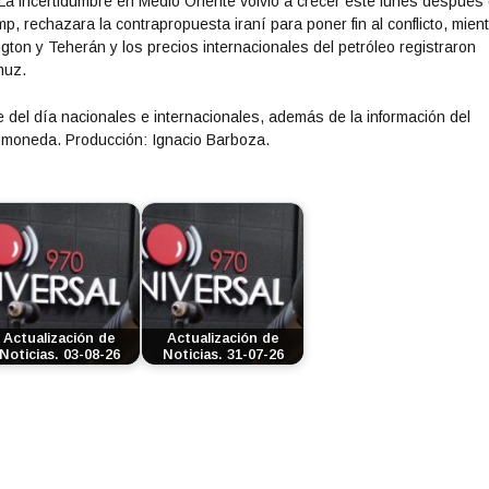
. La incertidumbre en Medio Oriente volvió a crecer este lunes después
a
, rechazara la contrapropuesta iraní para poner fin al conflicto, mien
l
n y Teherán y los precios internacionales del petróleo registraron
a
muz.
s
t
 del día nacionales e internacionales, además de la información del
e
a moneda. Producción: Ignacio Barboza.
c
l
a
s
d
e
f
l
e
Actualización de
Actualización de
Noticias. 03-08-26
Noticias. 31-07-26
c
h
a
a
r
r