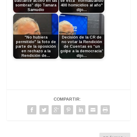
bastante activo en las
se está "normalizando
sombras” dijo Tamara
400 homicidios al año"
Samudio
dijo…
"No hubiera
Decisión de la CR de
permitido" la foto de
no votar la Rendición
parte de la oposición
de Cuentas es “un
en rechazo a la
golpe a la democracia”
Rendición de…
dijo…
COMPARTIR: