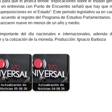
 para que el jerarca brinde “explicaciones sobre el estado ge
a
a en entrevista con Punto de Encuentro señaló que hay que m
l
 superposiciones en el Estado”. Este periodo legislativo va en c
a
e acuerdo al registro del Programa de Estudios Parlamentarios
s
alcanzaron nueve en menos de un año y medio.
t
e
mportante del día nacionales e internacionales, además d
c
 y la cotización de la moneda. Producción: Ignacio Barboza
l
a
s
d
e
f
l
e
c
Actualización de
Actualización de
h
Noticias 05-08-26
Noticias 04-08-26
a
a
r
r