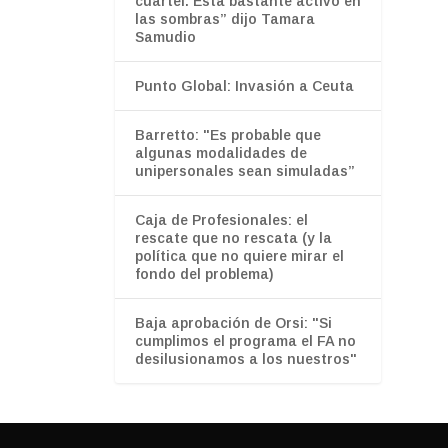
cuartel. Está bastante activo en
las sombras” dijo Tamara
Samudio
Punto Global: Invasión a Ceuta
Barretto: "Es probable que
algunas modalidades de
unipersonales sean simuladas”
Caja de Profesionales: el
rescate que no rescata (y la
política que no quiere mirar el
fondo del problema)
Baja aprobación de Orsi: "Si
cumplimos el programa el FA no
desilusionamos a los nuestros"