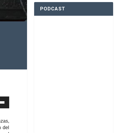
PODCAST
nzas,
n del