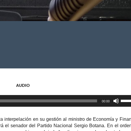
AUDIO
U
00:00
t
i
l
a interpelación en su gestión al ministro de Economía y Fina
i
rá el senador del Partido Nacional Sergio Botana. En el orde
z