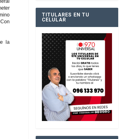
neral
eter
TITULARES EN TU
amino
CELULAR
. Con
e la