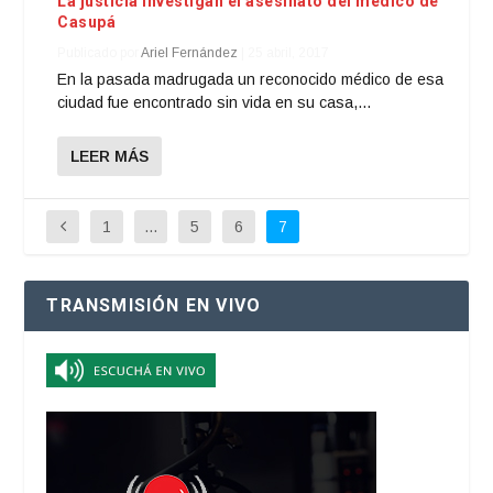
La justicia investigan el asesinato del médico de
Casupá
Publicado por
Ariel Fernández
|
25 abril, 2017
En la pasada madrugada un reconocido médico de esa
ciudad fue encontrado sin vida en su casa,...
LEER MÁS
1
…
5
6
7
TRANSMISIÓN EN VIVO