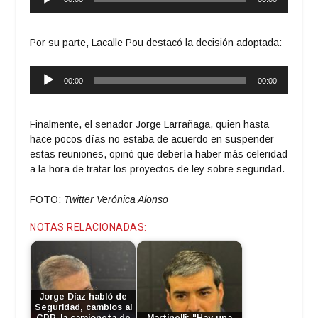
de
audio
Por su parte, Lacalle Pou destacó la decisión adoptada:
Reproductor
00:00
00:00
de
audio
Finalmente, el senador Jorge Larrañaga, quien hasta
hace pocos días no estaba de acuerdo en suspender
estas reuniones, opinó que debería haber más celeridad
a la hora de tratar los proyectos de ley sobre seguridad.
FOTO:
Twitter Verónica Alonso
NOTAS RELACIONADAS:
Jorge Díaz habló de
Seguridad, cambios al
CPP, la camioneta de
Martinelli: "Hay una