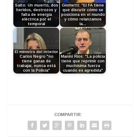
Salto: Un muerto, dos
Giometti: "El FA tiene
heridos, destrozos y
que discutir cómo se
falta de energía
posiciona en el mundo
eléctrica por el
y cómo relanzamos
temporal
la…
El ministro del Interior
Carlos Negro "no
Manini Ríos: "La policía
tiene ganas de
tiene que reprimir con
trabajar, nunca está
muchísima fuerza
con la Policía"
cuando es agredida"
COMPARTIR: