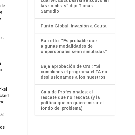
cuartel. Está bastante activo en
 de
las sombras” dijo Tamara
Samudio
or
o
Punto Global: Invasión a Ceuta
Barretto: "Es probable que
algunas modalidades de
unipersonales sean simuladas”
n
Baja aprobación de Orsi: "Si
én
cumplimos el programa el FA no
desilusionamos a los nuestros"
Caja de Profesionales: el
rescate que no rescata (y la
política que no quiere mirar el
fondo del problema)