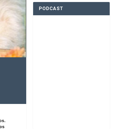
PODCAST
os.
ños