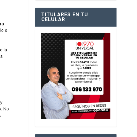
TITULARES EN TU
CELULAR
ara
io o
e la
os
 y
s. No
a