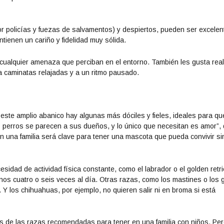
or policías y fuezas de salvamentos) y despiertos, pueden ser excelen
ienen un cariño y fidelidad muy sólida.
e cualquier amenaza que perciban en el entorno. También les gusta real
 a caminatas relajadas y a un ritmo pausado.
ste amplio abanico hay algunas más dóciles y fieles, ideales para qu
los perros se parecen a sus dueños, y lo único que necesitan es amor”, 
 en una familia será clave para tener una mascota que pueda convivir si
sidad de actividad física constante, como el labrador o el golden retri
os cuatro o seis veces al día. Otras razas, como los mastines o los 
 los chihuahuas, por ejemplo, no quieren salir ni en broma si está
s de las razas recomendadas para tener en una familia con niños. Pe