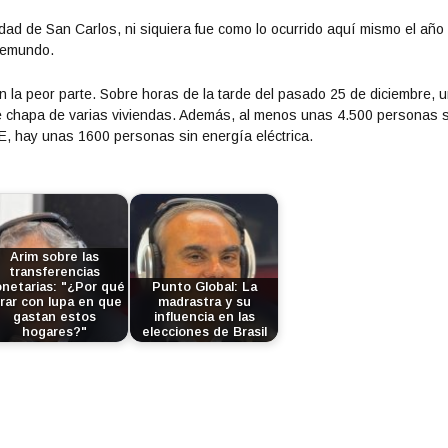
a
udad de San Carlos, ni siquiera fue como lo ocurrido aquí mismo el año
a
elemundo.
r
r
 la peor parte. Sobre horas de la tarde del pasado 25 de diciembre, 
i
de chapa de varias viviendas. Además, al menos unas 4.500 personas 
b
E, hay unas 1600 personas sin energía eléctrica.
a
/
a
b
a
j
Arim sobre las
o
transferencias
p
netarias: "¿Por qué
Punto Global: La
rar con lupa en que
madrastra y su
a
gastan estos
influencia en las
r
hogares?"
elecciones de Brasil
a
a
u
m
e