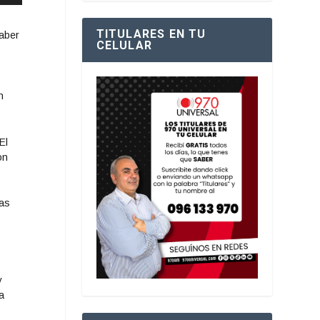
TITULARES EN TU
haber
CELULAR
n
El
on
das
y
a