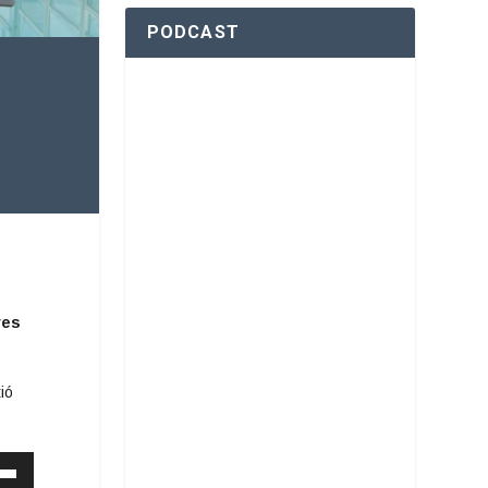
PODCAST
ves
ió