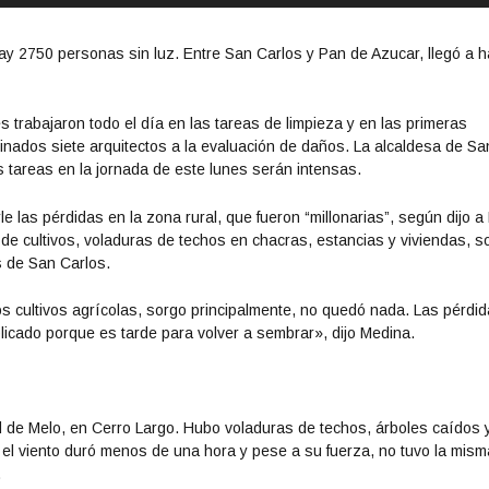
i
l
ay 2750 personas sin luz. Entre San Carlos y Pan de Azucar, llegó a 
i
z
a
trabajaron todo el día en las tareas de limpieza y en las primeras
l
inados siete arquitectos a la evaluación de daños. La alcaldesa de Sa
a
as tareas en la jornada de este lunes serán intensas.
s
t
las pérdidas en la zona rural, que fueron “millonarias”, según dijo a 
e
 de cultivos, voladuras de techos en chacras, estancias y viviendas, s
c
s de San Carlos.
l
a
s cultivos agrícolas, sorgo principalmente, no quedó nada. Las pérdi
s
licado porque es tarde para volver a sembrar», dijo Medina.
d
e
f
l
 de Melo, en Cerro Largo. Hubo voladuras de techos, árboles caídos 
e
 el viento duró menos de una hora y pese a su fuerza, no tuvo la mism
c
.
h