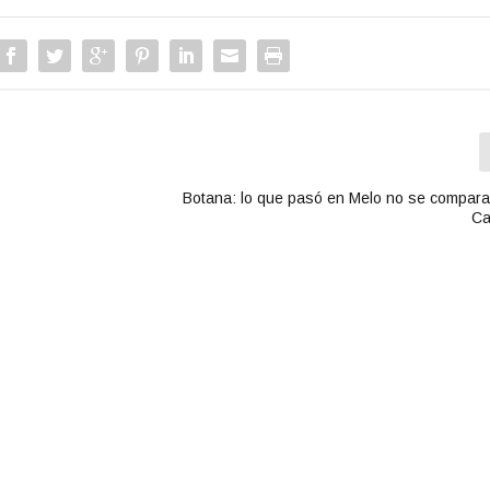
n
t
a
r
o
d
i
y
s
m
Botana: lo que pasó en Melo no se compara
i
Ca
n
u
i
r
e
l
v
o
l
u
m
e