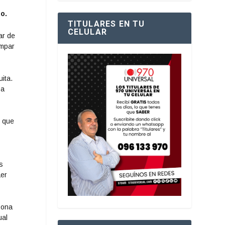
o.
TITULARES EN TU
CELULAR
ar de
ampar
ita.
pa
o que
s
aer
zona
ual