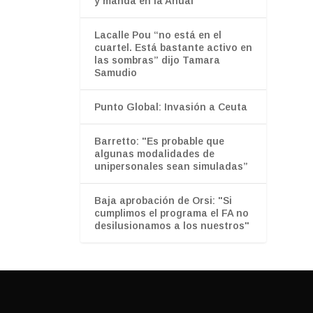
y manda en la Anual
Lacalle Pou “no está en el
cuartel. Está bastante activo en
las sombras” dijo Tamara
Samudio
Punto Global: Invasión a Ceuta
Barretto: "Es probable que
algunas modalidades de
unipersonales sean simuladas”
Baja aprobación de Orsi: "Si
cumplimos el programa el FA no
desilusionamos a los nuestros"