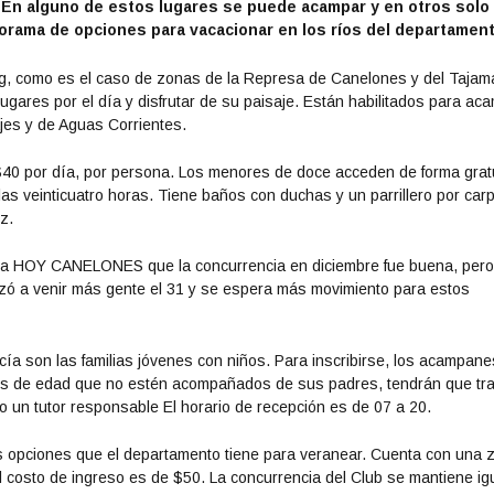
. En alguno de estos lugares se puede acampar y en otros solo
rama de opciones para vacacionar en los ríos del departament
ng, como es el caso de zonas de la Represa de Canelones y del Tajam
ugares por el día y disfrutar de su paisaje. Están habilitados para ac
jes y de Aguas Corrientes.
40 por día, por persona. Los menores de doce acceden de forma gratu
las veinticuatro horas. Tiene baños con duchas y un parrillero por car
z.
jo a HOY CANELONES que la concurrencia en diciembre fue buena, per
zó a venir más gente el 31 y se espera más movimiento para estos
cía son las familias jóvenes con niños. Para inscribirse, los acampane
res de edad que no estén acompañados de sus padres, tendrán que tr
o un tutor responsable El horario de recepción es de 07 a 20.
as opciones que el departamento tiene para veranear. Cuenta con una 
l costo de ingreso es de $50. La concurrencia del Club se mantiene ig