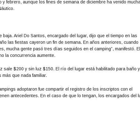
ro y febrero, aunque los fines de semana de diciembre ha venido much
Náutico.
 baja. Ariel Do Santos, encargado del lugar, dijo que el tiempo en las
año las fiestas cayeron un fin de semana. En años anteriores, cuando
s, mucha gente pasó tres días seguidos en el camping”, manifestó. E
o la concurrencia aumente.
z sale $200 y sin luz $150. El río del lugar está habilitado para baño 
 más que nada familiar.
pings adoptaron fue compartir el registro de los inscriptos con el
s tienen antecedentes. En el caso de que lo tengan, los encargados del l