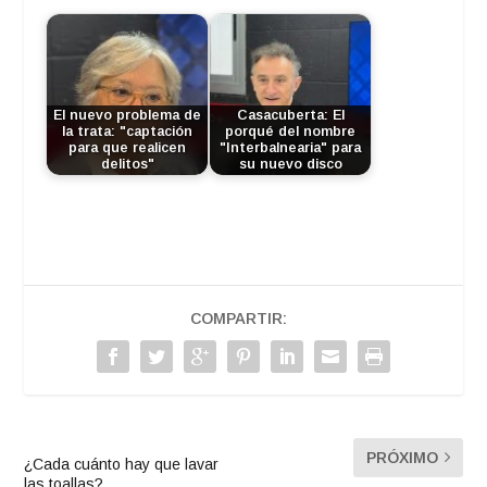
El nuevo problema de
Casacuberta: El
la trata: "captación
porqué del nombre
para que realicen
"Interbalnearia" para
delitos"
su nuevo disco
COMPARTIR:
PRÓXIMO
¿Cada cuánto hay que lavar
las toallas?