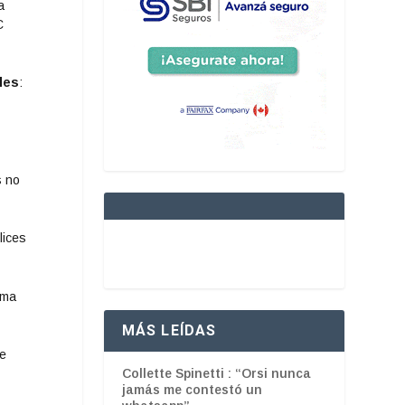
a
C
les
:
s no
lices
rma
MÁS LEÍDAS
te
Collette Spinetti : “Orsi nunca
jamás me contestó un