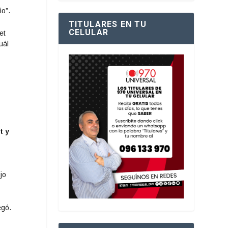
ño”.
TITULARES EN TU
CELULAR
et
uál
t y
jo
egó.