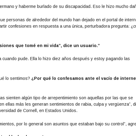
 hermano y haberme burlado de su discapacidad. Eso le hizo mucho da
e personas de alrededor del mundo han dejado en el portal de intern
tir confesiones en respuesta a una única, perturbadora pregunta: ¿c
siones que tomé en mi vida”, dice un usuario.”
sa cuando pude. Ella lo hizo diez años después y estoy pagando las
qué lo sentimos?
¿Por qué lo confesamos ante el vacío de interne
s sienten algún tipo de arrepentimiento son aquellas por las que se
n ellas más les generan sentimientos de rabia, culpa y vergüenza”, di
versidad de Cornell, en Estados Unidos.
ientos, por lo general son asuntos que estaban bajo su control”, agr