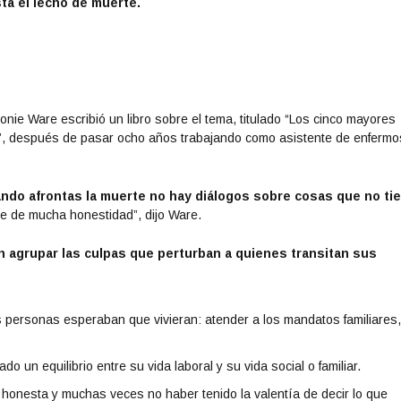
ta el lecho de muerte.
ronie Ware escribió un libro sobre el tema, titulado “Los cinco mayores
”, después de pasar ocho años trabajando como asistente de enfermo
ndo afrontas la muerte no hay diálogos sobre cosas que no ti
ue de mucha honestidad”, dijo Ware.
n agrupar las culpas que perturban a quienes transitan sus
s personas esperaban que vivieran: atender a los mandatos familiares
o un equilibrio entre su vida laboral y su vida social o familiar.
honesta y muchas veces no haber tenido la valentía de decir lo que