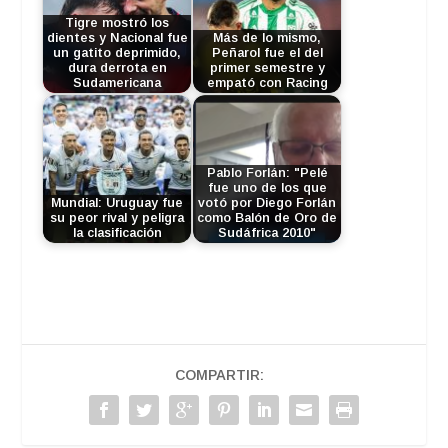
Tigre mostró los
dientes y Nacional fue
Más de lo mismo,
un gatito deprimido,
Peñarol fue el del
dura derrota en
primer semestre y
Sudamericana
empató con Racing
Pablo Forlán: "Pelé
fue uno de los que
Mundial: Uruguay fue
votó por Diego Forlán
su peor rival y peligra
como Balón de Oro de
la clasificación
Sudáfrica 2010"
COMPARTIR: