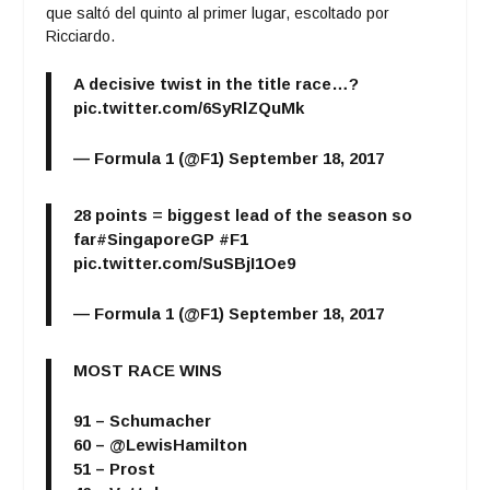
que saltó del quinto al primer lugar, escoltado por
Ricciardo.
A decisive twist in the title race…?
pic.twitter.com/6SyRlZQuMk
— Formula 1 (@F1)
September 18, 2017
28 points = biggest lead of the season so
far
#SingaporeGP
#F1
pic.twitter.com/SuSBjI1Oe9
— Formula 1 (@F1)
September 18, 2017
MOST RACE WINS
91 – Schumacher
60 –
@LewisHamilton
51 – Prost