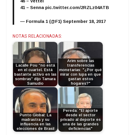
46 – Vettel
41 – Senna
pic.twitter.com/2RZLz04ATB
— Formula 1 (@F1)
September 18, 2017
NOTAS RELACIONADAS:
Arim sobre las
Lacalle Pou “no está
transferencias
en el cuartel. Está
monetarias: "¿Por qué
bastante activo en las
mirar con lupa en que
sombras” dijo Tamara
gastan estos
Samudio
hogares?"
Pereda: "El aporte
Punto Global: La
desde el sector
madrastra y su
privado al deporte es
influencia en las
una de las grandes
elecciones de Brasil
deficiencias"