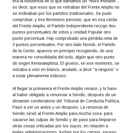
era la existencia de lo que llamamos un “muro invisible”,
es decir, que esos que se retiraban del Frente Amplio no
se inclinaban por los partidos tradicionales. Se pudo
comprobar, y ese fenómeno persiste, que en esa caída
del Frente Amplio, el Partido Independiente recoge dos
puntos porcentuales de votos y Unidad Popular otro
punto porcentual. Hay comprobado una pérdida neta de
3 puntos porcentuales. Por otro lado Novick, el Partido
de la Gente, aparece en principio recogiendo, de una
manera no consolidada del todo, algún que otro punto
de origen frenteamplista. El grueso, en ese momento, se
volcaba a voto en blanco, anulado, a decir “a ninguno” o
a estar plenamente indeciso.
Al llegar la primavera el Frente Amplio renace, y lo hace
al haber obligado a renunciar a Sendic, después de un
dictamen condenatorio del Tribunal de Conducta Política.
Pasó a ser un antes y un después. La renuncia de
Sendic sirvió al Frente Amplio para mucha cosa: para
sacarse las culpas de Sendic y de paso para limpiarse
otras cosas criticadas por los suyos, en relación a
malas administraciones, luchas por los cargos, exceso