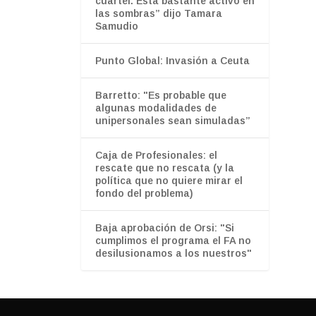
cuartel. Está bastante activo en
las sombras” dijo Tamara
Samudio
Punto Global: Invasión a Ceuta
Barretto: "Es probable que
algunas modalidades de
unipersonales sean simuladas”
Caja de Profesionales: el
rescate que no rescata (y la
política que no quiere mirar el
fondo del problema)
Baja aprobación de Orsi: "Si
cumplimos el programa el FA no
desilusionamos a los nuestros"