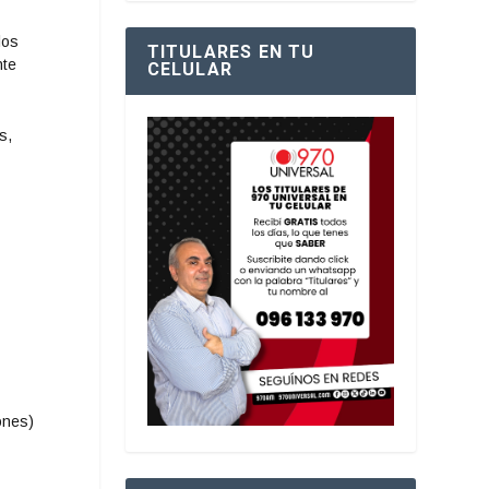
los
TITULARES EN TU
nte
CELULAR
s,
on
es
)