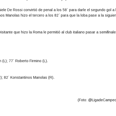
ele De Rossi convirtió de penal a los 58´ para darle el segundo gol a 
nos Manolas hizo el tercero a los 82´ para que la loba pase a la siguie
itante que hizo la Roma le permitió al club italiano pasar a semifinale
(L); 77´ Roberto Firmino (L).
R); 82´ Konstantinos Manolas (R).
(Foto:
@LigadeCampe