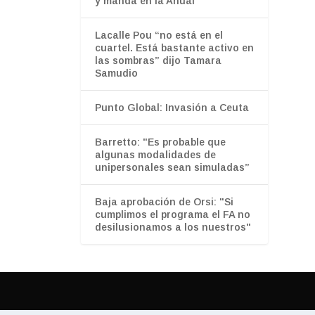
y manda en la Anual
Lacalle Pou “no está en el
cuartel. Está bastante activo en
las sombras” dijo Tamara
Samudio
Punto Global: Invasión a Ceuta
Barretto: "Es probable que
algunas modalidades de
unipersonales sean simuladas”
Baja aprobación de Orsi: "Si
cumplimos el programa el FA no
desilusionamos a los nuestros"