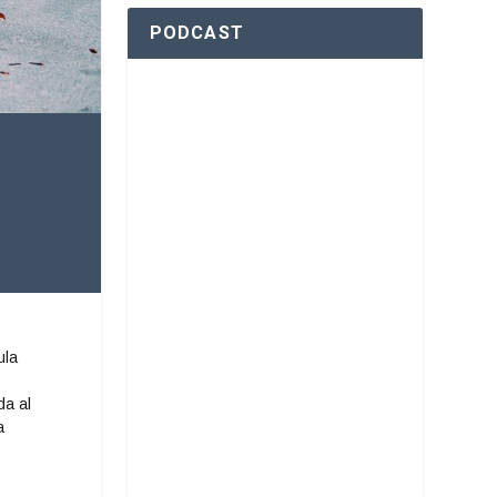
PODCAST
ula
da al
a