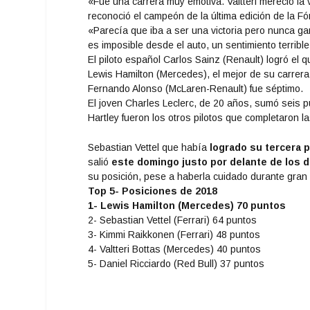
«Fue una carrera muy emotiva. Valtteri mereció la v
reconoció el campeón de la última edición de la Fó
«Parecía que iba a ser una victoria pero nunca ga
es imposible desde el auto, un sentimiento terribl
El piloto español Carlos Sainz (Renault) logró el 
Lewis
Hamilton
(Mercedes), el mejor de su carrera
Fernando Alonso (McLaren-Renault) fue séptimo.
El joven Charles Leclerc, de 20 años, sumó seis pu
Hartley fueron los otros pilotos que completaron 
Sebastian Vettel que había
logrado su tercera 
salió
este domingo justo por delante de los d
su posición, pese a haberla cuidado durante gran 
Top 5- Posiciones de 2018
1- Lewis Hamilton (Mercedes) 70 puntos
2- Sebastian Vettel (Ferrari) 64 puntos
3- Kimmi Raikkonen (Ferrari) 48 puntos
4- Valtteri Bottas (Mercedes) 40 puntos
5- Daniel Ricciardo (Red Bull) 37 puntos