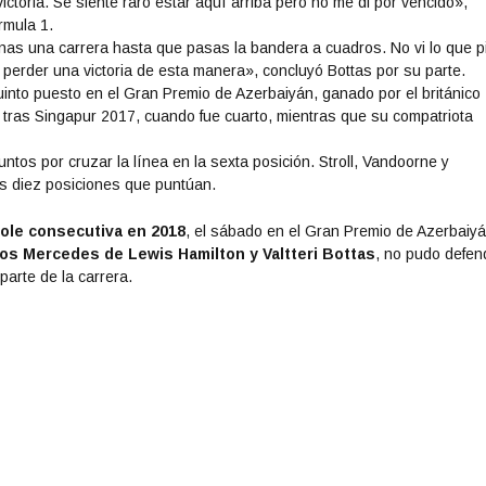
ictoria. Se siente raro estar aquí arriba pero no me di por vencido»,
rmula 1.
nas una carrera hasta que pasas la bandera a cuadros. No vi lo que p
e perder una victoria de esta manera», concluyó Bottas por su parte.
quinto puesto en el Gran Premio de Azerbaiyán, ganado por el británico
 tras Singapur 2017, cuando fue cuarto, mientras que su compatriota
ntos por cruzar la línea en la sexta posición. Stroll, Vandoorne y
las diez posiciones que puntúan.
pole consecutiva en 2018
, el sábado en el Gran Premio de Azerbaiyá
os Mercedes de Lewis Hamilton y Valtteri Bottas
, no pudo defen
parte de la carrera.