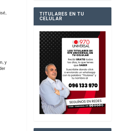
isé,
TITULARES EN TU
CELULAR
n, y
der