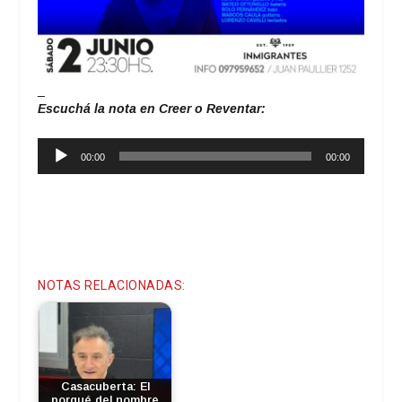
_
Escuchá la nota en Creer o Reventar:
Reproductor
00:00
00:00
de
audio
NOTAS RELACIONADAS:
Casacuberta: El
porqué del nombre