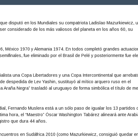
 que disputó en los Mundiales su compatriota Ladislao Mazurkiewicz, 
a ser considerado de los más valiosos del planeta en los años 60, su
66, México 1970 y Alemania 1974. En todos completó grandes actuacio
emifinales, fue eliminado por el Brasil de Pelé y posteriormente fue el
ialista una Copa Libertadores y una Copa Intercontinental que arrebató
 de despedida de Lev Yashin, sustituyó al mítico arquero ruso en el
a Araña Negra” trasladó al uruguayo de forma simbólica el título de me
al, Fernando Muslera está a un sólo paso de igualar los 13 partidos 
ltima hora, el “Maestro” Óscar Washington Tabárez alineará ante Arabi
gistro que dura 44 años.
 encuentros en Sudáfrica 2010 (como Mazurkiewicz, consiguió quedar en