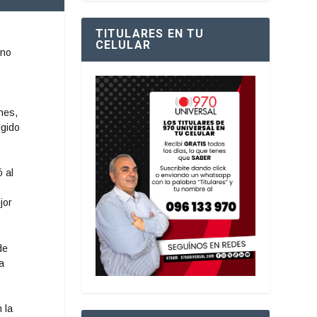
TITULARES EN TU
CELULAR
uno
nes,
egido
 al
jor
de
a
 la