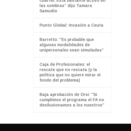
cuartel. Está bastante activo en
las sombras” dijo Tamara
Samudio
Punto Global: Invasión a Ceuta
Barretto: "Es probable que
algunas modalidades de
unipersonales sean simuladas”
Caja de Profesionales: el
rescate que no rescata (y la
política que no quiere mirar el
fondo del problema)
Baja aprobación de Orsi: "Si
cumplimos el programa el FA no
desilusionamos a los nuestros"