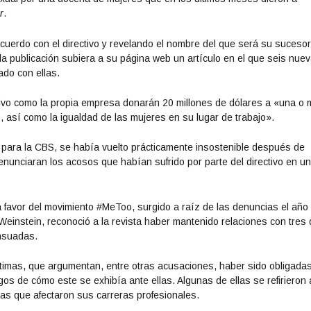
r
.
uerdo con el directivo y revelando el nombre del que será su suceso
la publicación subiera a su página web un artículo en el que seis nue
do con ellas.
ctivo como la propia empresa donarán 20 millones de dólares a «una o
así como la igualdad de las mujeres en su lugar de trabajo».
 para la CBS, se había vuelto prácticamente insostenible después de
enunciaran los acosos que habían sufrido por parte del directivo en u
 favor del movimiento #MeToo, surgido a raíz de las denuncias el año
einstein, reconoció a la revista haber mantenido relaciones con tres
nsuadas.
ctimas, que argumentan, entre otras acusaciones, haber sido obligada
gos de cómo este se exhibía ante ellas. Algunas de ellas se refirieron 
lias que afectaron sus carreras profesionales.