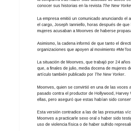
conocer sus historias en la revista
The New Yorke
La empresa emitió un comunicado anunciando el ac
el cargo, Joseph Ianniello, horas después de que 
mujeres acusaban a Moonves de haberse propasa
Asimismo, la cadena informó de que tanto el dire
organizaciones que apoyen al movimiento #MeToo, 
La situación de Moonves, que trabajó por 24 años
que, a finales de julio, media docena de mujeres d
artículo también publicado por
The New Yorker
.
Moonves, quien se convirtió en una de las voces a
pasado contra el productor de Hollywood, Harvey W
ellas, pero aseguró que estas habían sido conse
Esta versión contradice a las de las presuntas ví
Moonves a practicarle sexo oral o haber sido testi
uso de violencia física o de haber sufrido represa