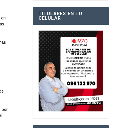
TITULARES EN TU
CELULAR
r en
vas
 más
n
 de
s por
al