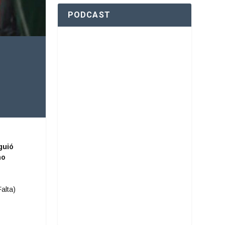
PODCAST
guió
no
alta)