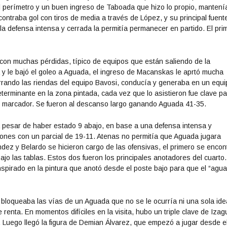
el perímetro y un buen ingreso de Taboada que hizo lo propio, mantení
ncontraba gol con tiros de media a través de López, y su principal fuent
la defensa intensa y cerrada la permitía permanecer en partido. El pri
y con muchas pérdidas, típico de equipos que están saliendo de la
 y le bajó el goleo a Aguada, el ingreso de Macanskas le aprtó mucha
arrando las riendas del equipo Bavosi, conducía y generaba en un equ
erminante en la zona pintada, cada vez que lo asistieron fue clave p
n el marcador. Se fueron al descanso largo ganando Aguada 41-35.
 a pesar de haber estado 9 abajo, en base a una defensa intensa y
cciones con un parcial de 19-11. Atenas no permitía que Aguada jugara
dez y Belardo se hicieron cargo de las ofensivas, el primero se encon
bajo las tablas. Estos dos fueron los principales anotadores del cuarto.
nspirado en la pintura que anotó desde el poste bajo para que el “agua
a bloqueaba las vías de un Aguada que no se le ocurría ni una sola id
enta. En momentos difíciles en la visita, hubo un triple clave de Izagu
aro. Luego llegó la figura de Demian Álvarez, que empezó a jugar desde e