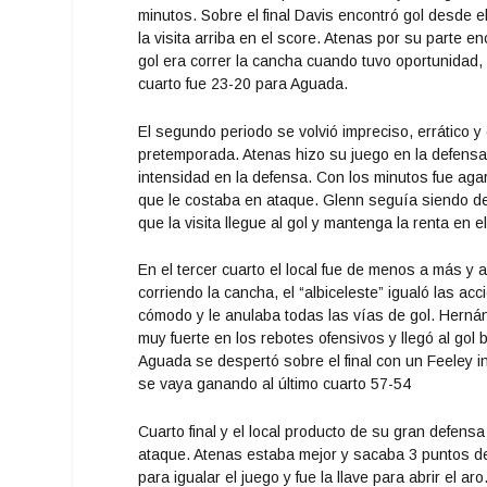
minutos. Sobre el final Davis encontró gol desde 
la visita arriba en el score. Atenas por su parte e
gol era correr la cancha cuando tuvo oportunidad, 
cuarto fue 23-20 para Aguada.
El segundo periodo se volvió impreciso, errático 
pretemporada. Atenas hizo su juego en la defensa
intensidad en la defensa. Con los minutos fue ag
que le costaba en ataque. Glenn seguía siendo det
que la visita llegue al gol y mantenga la renta e
En el tercer cuarto el local fue de menos a más y
corriendo la cancha, el “albiceleste” igualó las a
cómodo y le anulaba todas las vías de gol. Hernán
muy fuerte en los rebotes ofensivos y llegó al gol 
Aguada se despertó sobre el final con un Feeley i
se vaya ganando al último cuarto 57-54
Cuarto final y el local producto de su gran defens
ataque. Atenas estaba mejor y sacaba 3 puntos de r
para igualar el juego y fue la llave para abrir el 