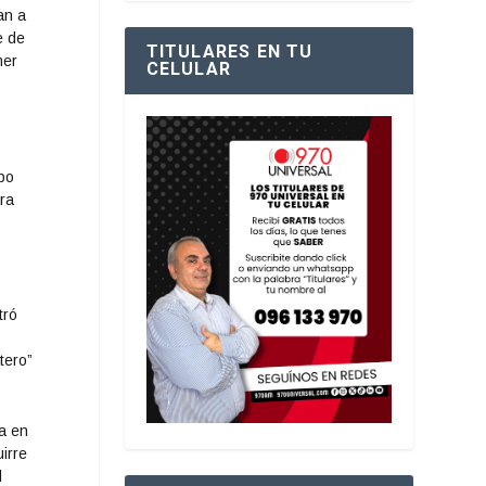
an a
e de
TITULARES EN TU
mer
CELULAR
ipo
ara
tró
tero”
ea en
irre
l